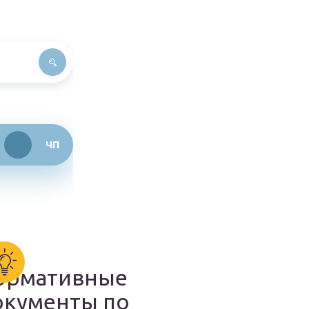
ЧП
ормативные
окументы по