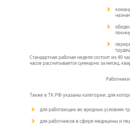
команд
назнач
обеден
покину
переры
трудящ
Стандартная рабочая неделя состоит из 40 ча
часов рассчитывается суммарно за месяц, ква
Работники
Также в ТК РФ указаны категории, для кото
для работающих во вредных условиях тру
для работников в сфере медицины и педа