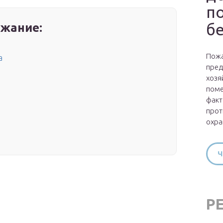
п
б
жание:
Пожа
а
пред
хозя
поме
факт
прот
охра
Ч
Р