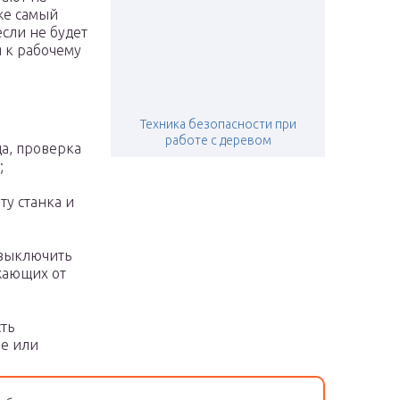
же самый
сли не будет
 к рабочему
Техника безопасности при
работе с деревом
а, проверка
;
у станка и
 выключить
ужающих от
сть
ве или