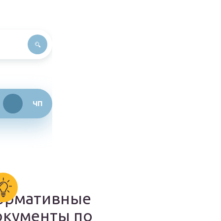
ЧП
ормативные
окументы по