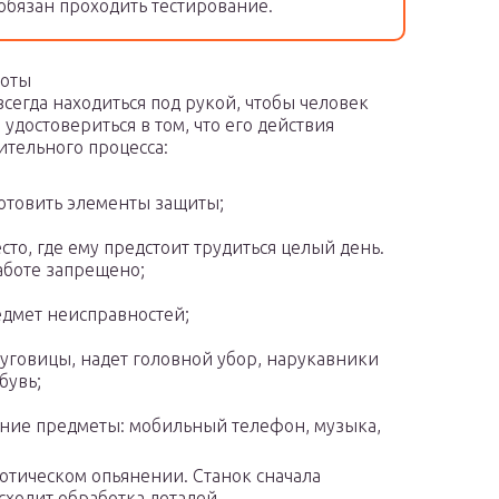
обязан проходить тестирование.
боты
всегда находиться под рукой, чтобы человек
удостовериться в том, что его действия
тельного процесса:
отовить элементы защиты;
сто, где ему предстоит трудиться целый день.
работе запрещено;
едмет неисправностей;
пуговицы, надет головной убор, нарукавники
бувь;
нние предметы: мобильный телефон, музыка,
отическом опьянении. Станок сначала
сходит обработка деталей.