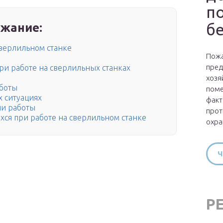
п
б
жание:
сверлильном станке
Пожа
пред
ри работе на сверлильных станках
хозя
аботы
поме
 ситуациях
факт
ии работы
прот
хся при работе на сверлильном станке
охра
Ч
Р