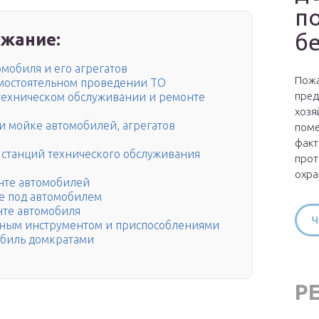
п
б
жание:
мобиля и его агрегатов
Пожа
амостоятельном проведении ТО
пред
техническом обслуживании и ремонте
хозя
и мойке автомобилей, агрегатов
поме
факт
 станций технического обслуживания
прот
охра
нте автомобилей
те под автомобилем
нте автомобиля
Ч
жным инструментом и приспособлениями
обиль домкратами
Р