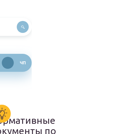
ЧП
ормативные
окументы по