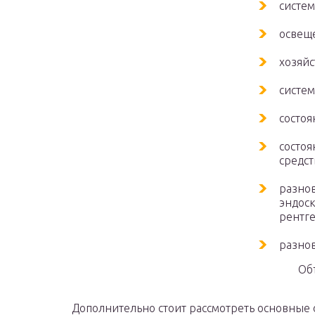
систе
освещ
хозяйс
систем
состоя
состо
средст
разнов
эндоск
рентге
разно
Об
Дополнительно стоит рассмотреть основные