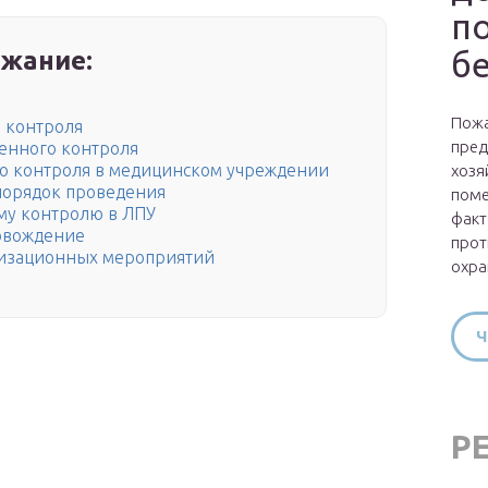
п
б
жание:
Пожа
о контроля
пред
енного контроля
о контроля в медицинском учреждении
хозя
порядок проведения
поме
му контролю в ЛПУ
факт
овождение
прот
лизационных мероприятий
охра
Ч
Р