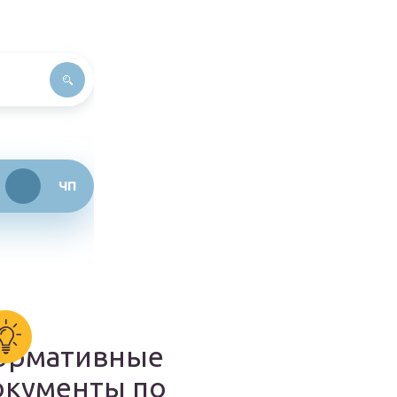
ЧП
ормативные
окументы по