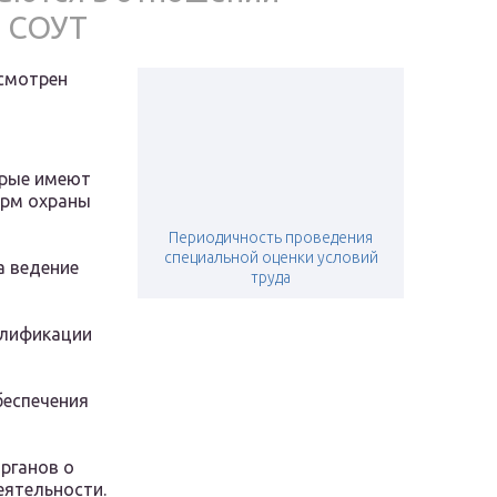
й СОУТ
смотрен
орые имеют
орм охраны
Периодичность проведения
специальной оценки условий
 ведение
труда
алификации
беспечения
рганов о
еятельности.