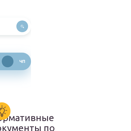
ЧП
ормативные
окументы по