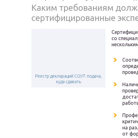
Каким требованиям долж
сертифицированные эксп
Сертифици
со специа
нескольки
Соотв
опред
провед
Реестр деклараций СОУТ: подача,
куда сдавать
Налич
провер
доста
работы
Профе
крити
на ра
от фо