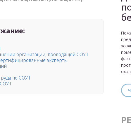
п
б
жание:
Пожа
пред
хозя
Т
поме
ошении организации, проводящей СОУТ
факт
 сертифицированные эксперты
прот
ций
охра
труда по СОУТ
 СОУТ
Ч
Р