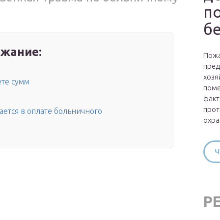
п
б
жание:
Пожа
пред
хозя
ете сумм
поме
факт
прот
вается в оплате больничного
охра
Ч
Р