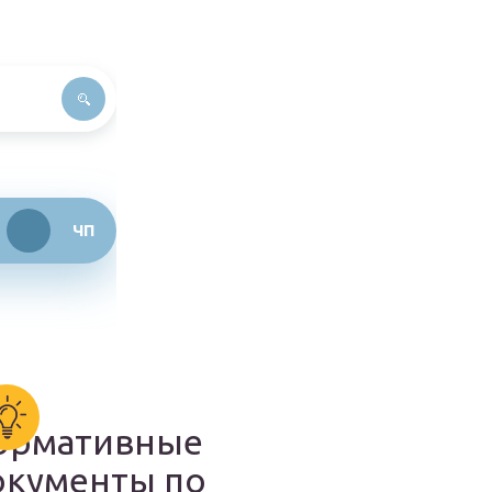
ЧП
ормативные
окументы по