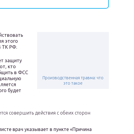
ействовать
ля этого
 ТК РФ.
ет защиту
от, кто
общить в ФСС
Производственная травма: что
ециальную
это такое
мляется
ого будет
тся совершить действия с обеих сторон
исте врач указывает в пункте «Причина