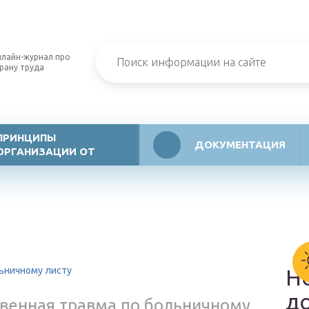
лайн-журнал про
рану труда
ПРИНЦИПЫ
ДОКУМЕНТАЦИЯ
ОРГАНИЗАЦИИ ОТ
льничному листу
Н
д
твенная травма по больничному