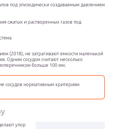
алов под эпизодически создаваемым давлением
ния сжатых и растворенных газов под
стема
ием (2018), не затрагивают емкости маленькой
ия. Одним сосудом считают несколько
поперечником больше 100 мм.
ие сосудов нормативным критериям
ву
делают упор