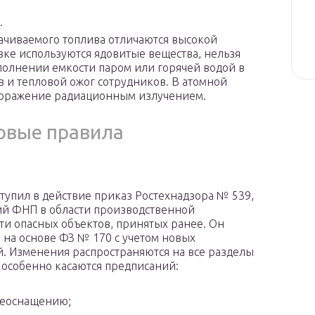
.
качиваемого топлива отличаются высокой
вке используются ядовитые вещества, нельзя
аполнении емкости паром или горячей водой в
в и тепловой ожог сотрудников. В атомной
поражение радиационным излучением.
овые правила
вступил в действие приказ Ростехнадзора № 539,
й ФНП в области производственной
ти опасных объектов, принятых ранее. Он
 на основе ФЗ № 170 с учетом новых
. Изменения распространяются на все разделы
 особенно касаются предписаний:
реоснащению;