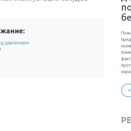
п
б
жание:
Пожа
пред
од давлением
хозя
а
поме
факт
прот
охра
Ч
Р