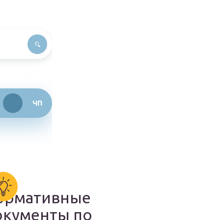
ЧП
ормативные
окументы по