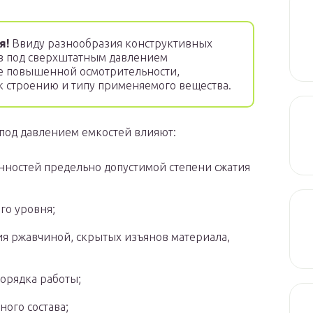
я!
Ввиду разнообразия конструктивных
в под сверхштатным давлением
е повышенной осмотрительности,
к строению и типу применяемого вещества.
под давлением емкостей влияют:
нностей предельно допустимой степени сжатия
го уровня;
ния ржавчиной, скрытых изъянов материала,
орядка работы;
ого состава;